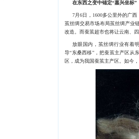
在东西之变中锚定
“
嘉兴坐标
”
7
月
6
日，
1600
多公里外的广西
茧丝绸交易市场布局茧丝绸产业
改造。而蚕茧超市也将让云南、四
放眼国内，茧丝绸行业有着
导
“
东桑西移
”
，把蚕茧主产区从
区，成为我国蚕茧主产区。如今，