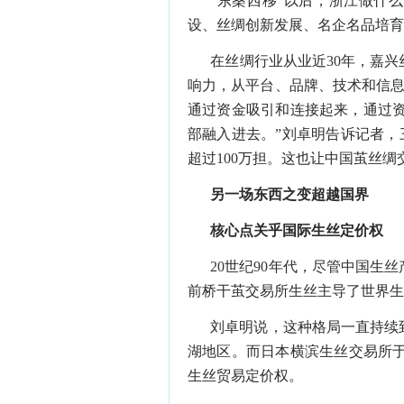
“
东桑西移
”
以后，浙江做什么
设、丝绸创新发展、名企名品培育
在丝绸行业从业近
30
年，嘉兴
响力，从平台、品牌、技术和信
通过资金吸引和连接起来，通过
部融入进去。
”
刘卓明告诉记者，
超过
100
万担。这也让中国茧丝绸
另一场东西之变超越国界
核心点关乎国际生丝定价权
20
世纪
90
年代，尽管中国生丝
前桥干茧交易所生丝主导了世界生
刘卓明说，这种格局一直持续
湖地区。而日本横滨生丝交易所
生丝贸易定价权。