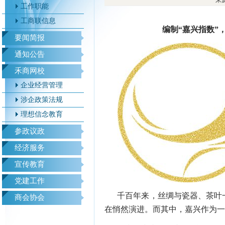
来源
工作职能
工商联信息
编制“嘉兴指数”
要闻简报
通知公告
禾商网校
企业经营管理
涉企政策法规
理想信念教育
参政议政
经济服务
宣传教育
党建工作
千百年来，丝绸与瓷器、茶叶
商会协会
在悄然演进。而其中，嘉兴作为一