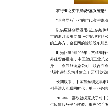
在行业之变中展现
“
嘉兴智慧
”
“
互联网
+
产业
”
的时代浪潮拨
以供应链创新运用推进供给侧
市的浙江金蚕网供应链管理有限
的主办方，金蚕网的控股股东则
时光回溯到
1993
年，茧丝绸行
外经贸部批准，中国丝绸工业总
身
——
嘉兴丝绸总公司，联合在
轨制
”
运行又为其建立了无可比拟
长期以来，中国茧丝绸交易市
别是进入互联网时代，单一业务
2014
年，嘉欣丝绸完成了对中
供应链服务平台转型。擦亮
“
金字