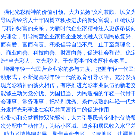
。
）强化光彩精神的价值引领。大力弘扬“义利兼顾、以义为
引导民营经济人士牢固树立积极进步的新财富观，正确认
富与精神财富的关系，为新时代企业家精神注入更多昂扬
为先理念，引导民营企业家把企业发展融入实现民族复兴
富而有爱、富而有责。积极倡导自强不息、止于至善理念
善、商业向善、科技向善、财富向善，促进社会和谐、稳
造“当光彩人、立光彩业、干光彩事”的浓厚社会氛围。
）增强年轻一代民营企业家的参与力度。把握年轻一代民
活动形式，不断提高对年轻一代的教育引导水平。充分发
实现光彩精神的薪火相传，有序推进光彩事业队伍的新老
支能够主动为党分忧、为国担当、为民造福的年轻一代骨
进会理事、常务理事，把特别优秀、条件成熟的年轻一代
充分发挥光彩事业在实现共同富裕中的促进作用
产业带动和公益帮扶双轮驱动，大力引导民营企业把优势
三次分配中主动作为，为缩小区域、城乡和居民收入水平
）助力区域协调发展。聚焦革命老区、民族地区、边疆地