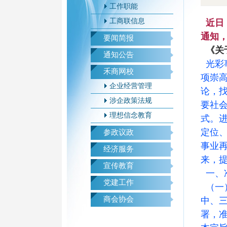
工作职能
工商联信息
近日
通知
要闻简报
《关
通知公告
光彩
禾商网校
项崇高
企业经营管理
论，
涉企政策法规
要社
理想信念教育
式。
定位
参政议政
事业
经济服务
来，
宣传教育
一、
党建工作
（一
商会协会
中、
署，