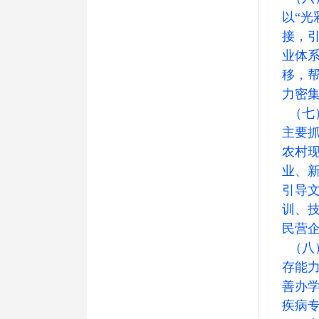
以“
接，
业体
移，
力密
（七
主要
农村
业、
引导
训、
民营
（八
存能
善办
疾病