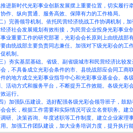
把推进新时代光彩事业创新发展摆上重要位置，切实履行
向协作、纵向贯通、服务高效、保障有力的工作格局。
二）完善领导机制。依托民营经济统战工作协调机制，加
方经济社会发展规划有效衔接，为民营企业投身光彩事业
彩事业重要工作的研究部署，光彩会会长原则上由统战部
需要由统战部主要负责同志兼任。加强对下级光彩会的工
督促机制。
三）夯实基层基础。省级、副省级城市和民营经济比较发
彩会，不具备成立光彩会条件的市、县统战部应会同工商
条件的地方成立光彩事业指导中心和光彩事业基金会。各
制、活动方式和服务平台，不断提升工作效能。各级光彩
有效运行。
四）加强队伍建设。选好配强各级光彩会领导班子，鼓励
彩会会长，根据工作需要和实际情况可设立名誉职务。建
头调研、决策咨询、年度述职等工作制度。建立企业家理
作用。加强工作团队建设，加大业务培训力度，提升执行