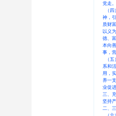
党走
（四
神，
质财
以义
德、
本向
事，营
（五
系和
用，
养一
业促
三、
坚持
二、
（六