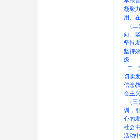
本宗
凝聚
用、
（二
向。
坚持发
坚持
级。
二、
切实
信念
会主
（三
训，
心的
社会
活动