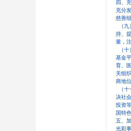
四、
充分
慈善
（九
持、
量，
（十
基金
育、
关组
商地
（十
决社
投资
国特
五、
光彩