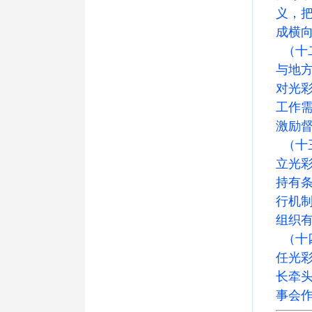
义，
成横
（十
与地
对光
工作
激励
（十
立光
持有
行机
组织
（十
任光
长牵
事会