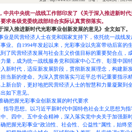
来源：http://www.0573zsh.com 作者： 发布时间：2021-
，中共中央统一战线工作部印发了《关于深入推进新时代
，要求各级党委统战部结合实际认真贯彻落实。
于深入推进新时代光彩事业创新发展的意见》全文如下。
事业是民营经济人士在党和国家支持下，依托统一战线发
事业。自1994年发起以来，光彩事业以先富带动后富的
找到了民营经济发展与社会主义价值目标的重要契合点，
会力量，成为统一战线服务党和国家中心工作、彰显中国
进入新时代，适应新发展阶段，贯彻新发展理念，构建新
、担当新的使命。为深入贯彻落实习近平总书记重要指示
再上新台阶，更好地把民营经济人士的智慧和力量凝聚到
提出如下意见。
准确把握光彩事业创新发展的时代要求
）指导思想。以习近平新时代中国特色社会主义思想为指
三中、四中、五中全会精神，深入落实党中央关于加强新
准确把握光彩事业“政治性、社会性、公益性”属性，始终