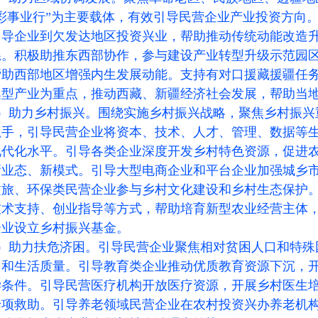
光彩事业行”为主要载体，有效引导民营企业产业投资方向
引导企业到欠发达地区投资兴业，帮助推动传统动能改造
系。积极助推东西部协作，参与建设产业转型升级示范园
帮助西部地区增强内生发展动能。支持有对口援藏援疆任
集型产业为重点，推动西藏、新疆经济社会发展，帮助当
）助力乡村振兴。围绕实施乡村振兴战略，聚焦乡村振兴重
抓手，引导民营企业将资本、技术、人才、管理、数据等
现代化水平。引导各类企业深度开发乡村特色资源，促进
新业态、新模式。引导大型电商企业和平台企业加强城乡
文旅、环保类民营企业参与乡村文化建设和乡村生态保护
技术支持、创业指导等方式，帮助培育新型农业经营主体
企业设立乡村振兴基金。
）助力扶危济困。引导民营企业聚焦相对贫困人口和特殊
力和生活质量。引导教育类企业推动优质教育资源下沉，
学条件。引导民营医疗机构开放医疗资源，开展乡村医生
专项救助。引导养老领域民营企业在农村投资兴办养老机