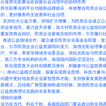
充分发挥光彩事业在创新社会治理中的协同作用
发挥光彩事业的平台功能和品牌效应，有效整合民营企业
组织，更好服务民生改善和社会治理。
）支持壮大公益力量。持续扩大增量，为民营企业成立公
提供业务指导。着力提升存量，加大对民营企业公益组织
注重发挥商会组织、民营企业家相关组织作用，引导履行
）推进公益领域合作。建立健全民营企业基金会联盟，发展
平台，引导民营企业公益资源同向发力。加强光彩会理事
医疗、环保、养老等领域专业委员会。强化光彩会与民营
织、第三方专业机构的合作。加强国内国际交流交往，用
位、联合国贸发大会特别观察员身份，积极参与公益慈善
一）推动公益模式创新。探索实现商业思维、科技力量与
会问题中更好地发挥企业家智慧和才能。支持探索发展慈
等新模式，总结推广典型案例和成功经验。加强民营企业
色公益慈善理论实践的丰富和发展。
加强组织保障
事业功在当代、利在千秋。各级统战部门要从政治和全局