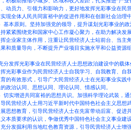
旨，积极助推缩小城乡、区域和收入差距，扎实推进“产业
力、动员力、引领力和影响力，更好地发挥光彩事业在民
在实现全体人民共同富裕中的促进作用和在创新社会治理
）基本原则。坚持加强党的领导，提升谋划光彩事业的政
坚持紧紧围绕党和国家中心工作凝心聚力，在助力解决发
挥企业家主体作用，注重让民营经济人士站前台、当主角，
效果和质量导向，不断提升产业项目实施水平和公益资源
充分发挥光彩事业在民营经济人士思想政治建设中的载体
发挥光彩事业作为民营经济人士自我学习、自我教育、自
教育的有效形式，引导广大民营经济人士在光彩事业实践
义的政治认同、思想认同、理论认同、情感认同。
）切实增进共同富裕的思想共识。加强科学理论武装，通
引导民营经济人士用习近平新时代中国特色社会主义思想
发展思想教育，引导民营经济人士在先富带动后富、促进
主义本质要求的认识，争做优秀中国特色社会主义事业建
中充分发掘利用当地红色教育资源，引导民营经济人士增